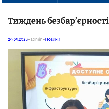
Тиждень безбар’єрності 
29.05.2026
–
admin
–
Новини