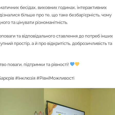
ематичних бесідах, виховних годинах, інтерактивних
 дізналися більше про те, що таке безбар’єрність, чому
ого та цінувати різноманітність.
оповаги та відповідального ставлення до потреб інших
пний простір, а й про відкритість, доброзичливість та
во поваги, підтримки та рівності!
арєрів #Інклюзія #РівніМожливості