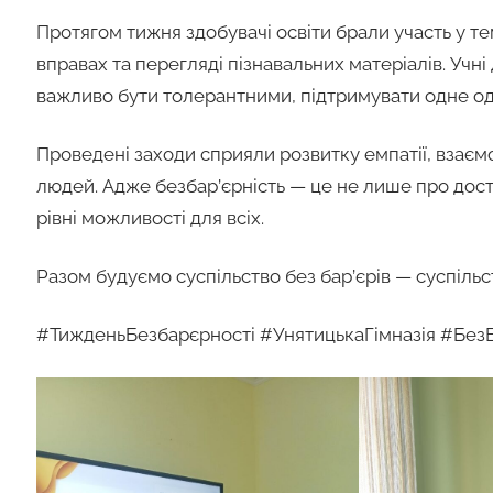
Протягом тижня здобувачі освіти брали участь у т
вправах та перегляді пізнавальних матеріалів. Учні
важливо бути толерантними, підтримувати одне одн
Проведені заходи сприяли розвитку емпатії, взаєм
людей. Адже безбар’єрність — це не лише про досту
рівні можливості для всіх.
Разом будуємо суспільство без бар’єрів — суспільст
#ТижденьБезбарєрності #УнятицькаГімназія #БезБ