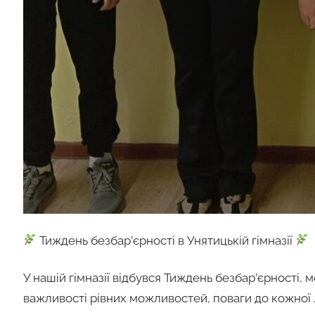
Тиждень безбар’єрності в Унятицькій гімназії
У нашій гімназії відбувся Тиждень безбар’єрності,
важливості рівних можливостей, поваги до кожної