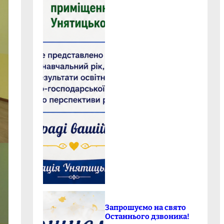
Запрошуємо на свято
Останнього дзвоника!