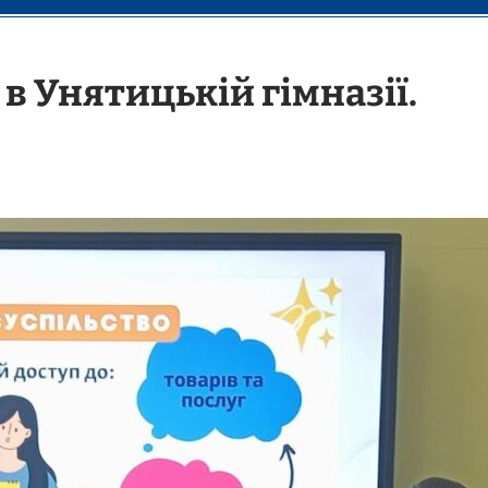
в Унятицькій гімназії.