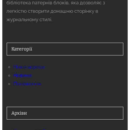
бібліотека патернів блоків, яка дозволяє з
легкістю створити домашню сторінку в
журнальному стилі.
Категорії
Наша адреса
Новини
Положення
Архіви