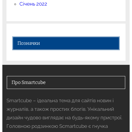
Січень 2022
Позначки
Про Smartcube
Smartcube – ідеальна тема для сайтів новин і
журналів, а також простих блогів. Унікальний
дизайн чудово виглядає на будь-якому пристрої.
Головною родзинкою Scmartcube є гнучка