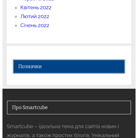
Квітень 2022
Лютий 2022
Січень 2022
Позначки
Про Smartcube
Smartcube – ідеальна тема для сайтів новин і
журналів, а також простих блогів. Унікальний