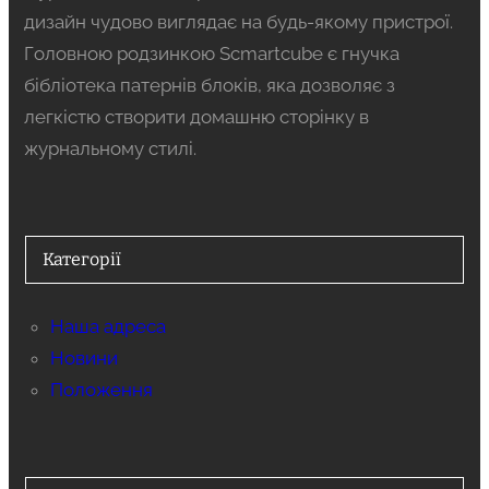
дизайн чудово виглядає на будь-якому пристрої.
Головною родзинкою Scmartcube є гнучка
бібліотека патернів блоків, яка дозволяє з
легкістю створити домашню сторінку в
журнальному стилі.
Категорії
Наша адреса
Новини
Положення