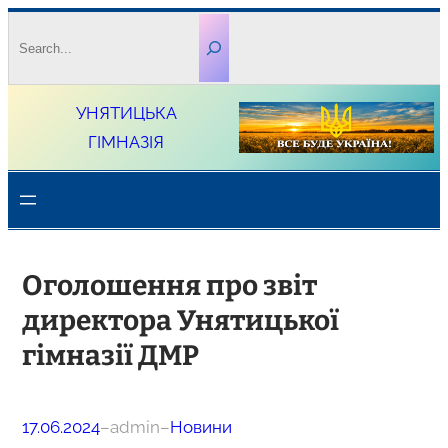
Перейти
Search
до
вмісту
УНЯТИЦЬКА
ГІМНАЗІЯ
Оголошення про звіт
директора Унятицької
гімназії ДМР
17.06.2024
–
admin
–
Новини