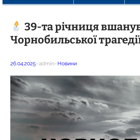
39-та річниця вшанув
Чорнобильської трагедії
26.04.2025
–
admin
–
Новини