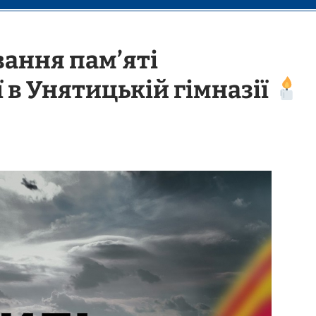
ання пам’яті
 в Унятицькій гімназії