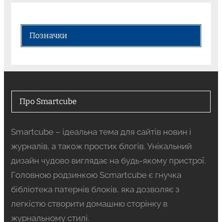
Позначки
Про Smartcube
Smartcube – ідеальна тема для сайтів новин і
журналів, а також простих блогів. Унікальний
дизайн чудово виглядає на будь-якому пристрої.
Головною родзинкою Scmartcube є гнучка
бібліотека патернів блоків, яка дозволяє з
легкістю створити домашню сторінку в
журнальному стилі.