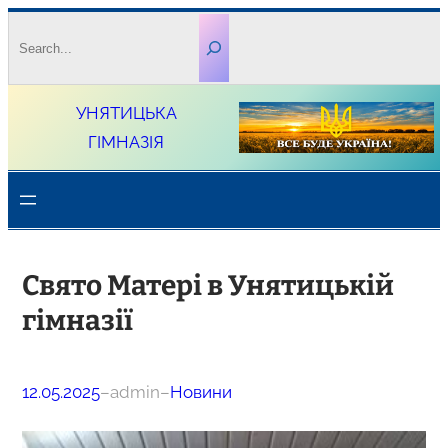
Перейти
Search
до
вмісту
УНЯТИЦЬКА
ГІМНАЗІЯ
Свято Матері в Унятицькій
гімназії
12.05.2025
–
admin
–
Новини