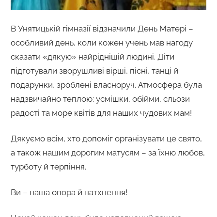
В Унятицькій гімназії відзначили День Матері –
особливий день, коли кожен учень мав нагоду
сказати «дякую» найріднішій людині. Діти
підготували зворушливі вірші, пісні, танці й
подарунки, зроблені власноруч. Атмосфера була
надзвичайно теплою: усмішки, обійми, сльози
радості та море квітів для наших чудових мам!
Дякуємо всім, хто допоміг організувати це свято,
а також нашим дорогим матусям – за їхню любов,
турботу й терпіння.
Ви – наша опора й натхнення!