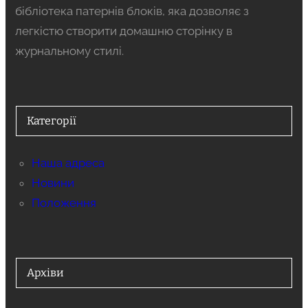
бібліотека патернів блоків, яка дозволяє з
легкістю створити домашню сторінку в
журнальному стилі.
Категорії
Наша адреса
Новини
Положення
Архіви