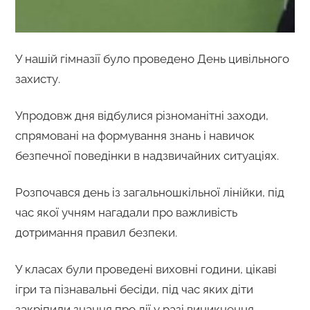
У нашій гімназії було проведено День цивільного
захисту.
Упродовж дня відбулися різноманітні заходи,
спрямовані на формування знань і навичок
безпечної поведінки в надзвичайних ситуаціях.
Розпочався день із загальношкільної лінійки, під
час якої учням нагадали про важливість
дотримання правил безпеки.
У класах були проведені виховні години, цікаві
ігри та пізнавальні бесіди, під час яких діти
закріпили знання про дії у разі виникнення