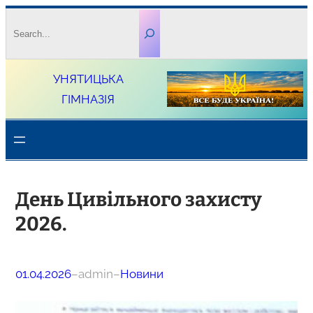
Перейти
Search
до
вмісту
УНЯТИЦЬКА
ГІМНАЗІЯ
День Цивільного захисту
2026.
01.04.2026
–
admin
–
Новини