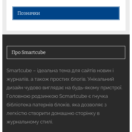
Позначки
Про Smartcube
Smartcube – ідеальна тема для сайтів новин і
журналів, а також простих блогів. Унікальний
дизайн чудово виглядає на будь-якому пристрої.
Головною родзинкою Scmartcube є гнучка
бібліотека патернів блоків, яка дозволяє з
легкістю створити домашню сторінку в
журнальному стилі.